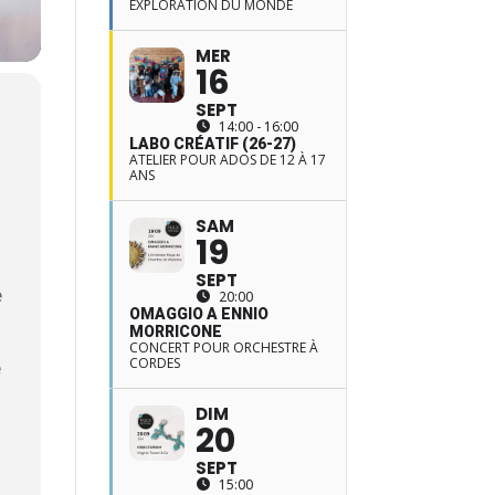
EXPLORATION DU MONDE
MER
16
SEPT
14:00 - 16:00
LABO CRÉATIF (26-27)
ATELIER POUR ADOS DE 12 À 17
ANS
SAM
19
SEPT
e
20:00
OMAGGIO A ENNIO
t
MORRICONE
CONCERT POUR ORCHESTRE À
CORDES
e
DIM
20
SEPT
15:00