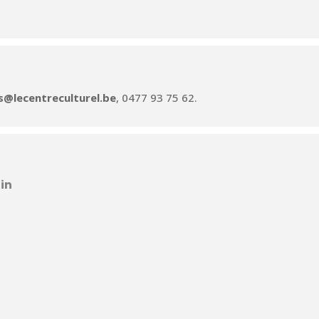
ns@lecentreculturel.be
, 0477 93 75 62.
in