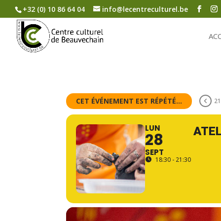
+32 (0) 10 86 64 04
info@lecentreculturel.be
AC
CET ÉVÉNEMENT EST RÉPÉTÉ...
21
LUN
ATEL
28
SEPT
18:30 - 21:30