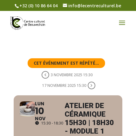
+32 (0) 10 86 64 04
info@lecentreculturel.be
CET ÉVÉNEMENT EST RÉPÉTÉ...
3 NOVEMBRE 2025 15:30
17 NOVEMBRE 2025 15:30
LUN
ATELIER DE
10
CÉRAMIQUE
NOV
15H30 | 18H30
15:30 - 18:30
- MODULE 1