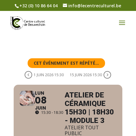
+32 (0) 10 86 64 04
info@lecentreculturel.be
CET ÉVÉNEMENT EST RÉPÉTÉ...
1 JUIN 2026 15:30
15 JUIN 2026 15:30
LUN
ATELIER DE
08
CÉRAMIQUE
JUIN
15H30 | 18H30
15:30 - 18:30
- MODULE 3
ATELIER TOUT
PUBLIC