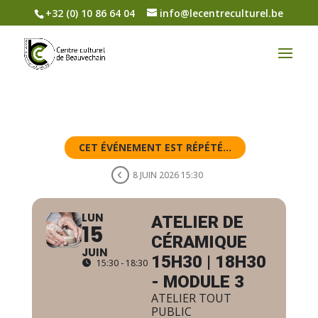
+32 (0) 10 86 64 04
info@lecentreculturel.be
CET ÉVÉNEMENT EST RÉPÉTÉ...
8 JUIN 2026 15:30
LUN
ATELIER DE
15
CÉRAMIQUE
JUIN
15H30 | 18H30
15:30 - 18:30
- MODULE 3
ATELIER TOUT
PUBLIC