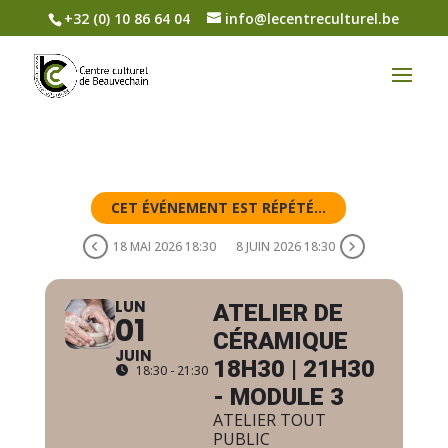
+32 (0) 10 86 64 04
info@lecentreculturel.be
CET ÉVÉNEMENT EST RÉPÉTÉ...
18 MAI 2026 18:30
8 JUIN 2026 18:30
LUN
ATELIER DE
01
CÉRAMIQUE
JUIN
18H30 | 21H30
18:30 - 21:30
- MODULE 3
ATELIER TOUT
PUBLIC