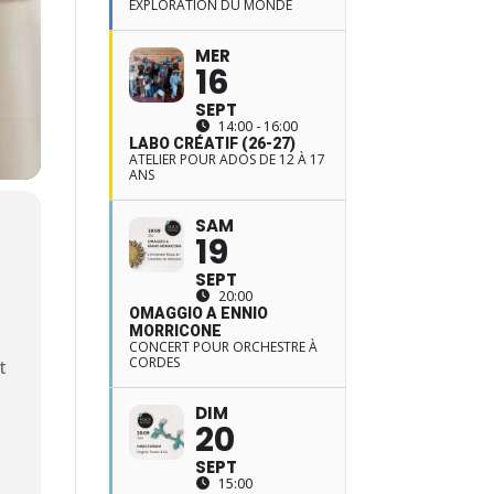
EXPLORATION DU MONDE
MER
16
SEPT
14:00 - 16:00
LABO CRÉATIF (26-27)
ATELIER POUR ADOS DE 12 À 17
ANS
SAM
19
SEPT
20:00
OMAGGIO A ENNIO
MORRICONE
CONCERT POUR ORCHESTRE À
CORDES
t
DIM
20
SEPT
15:00