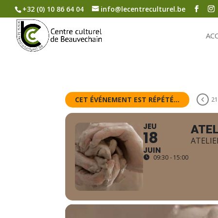
+32 (0) 10 86 64 04
info@lecentreculturel.be
AC
CET ÉVÉNEMENT EST RÉPÉTÉ...
21
JEU
ATEL
18
ATELIE
JUIN
09:30 - 15:00