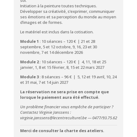
soi.
Initiation à la peinture toutes techniques.
Développer sa créativité, s’exprimer, communiquer
ses émotions et sa perception du monde au moyen
d’images et de formes.
Le matériel est inclus dans la cotisation.
Module 1
: 10 séances – 120 € | 21 et 28
septembre, 5 et 12 octobre, 9, 16, 23 et 30
novembre, 7 et 14 décembre 2026
Module 2
: 10 séances – 120 € | 4, 11, 18 et 25
janvier, 1, 8 et 15 février, 8, 15 et 22 mars 2027
Module 3
: 8 séances – 96 € | 5, 12 et 19 avril, 10, 24
et 31 mai, 7 et 14 juin 2027
La réservation ne sera prise en compte que
lorsque le paiement aura été effectué.
Un problème financier vous empêche de participer ?
Contactez Virginie Janssens :
virginie.janssens@lecentreculturel.be — 0477/93.75.62
Merci de consulter la
charte des ateliers
.