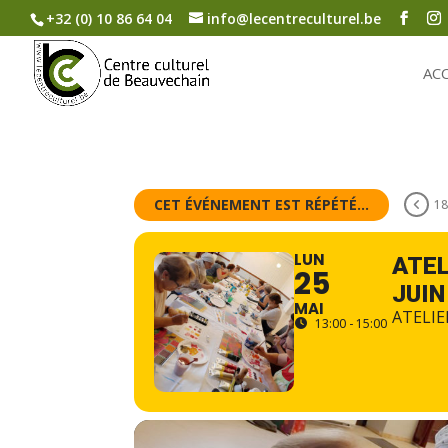
+32 (0) 10 86 64 04
info@lecentreculturel.be
AC
CET ÉVÉNEMENT EST RÉPÉTÉ...
18
LUN
ATEL
25
JUIN
MAI
ATELIE
13:00 - 15:00