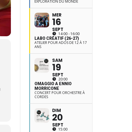
EXPLORATION DU MONDE
MER
16
SEPT
14:00 - 16:00
LABO CRÉATIF (26-27)
ATELIER POUR ADOS DE 12 À 17
ANS
SAM
19
SEPT
20:00
OMAGGIO A ENNIO
u
MORRICONE
CONCERT POUR ORCHESTRE À
CORDES
DIM
20
SEPT
15:00