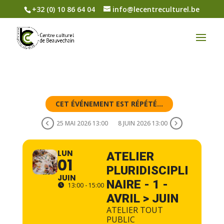
+32 (0) 10 86 64 04
info@lecentreculturel.be
CET ÉVÉNEMENT EST RÉPÉTÉ...
25 MAI 2026 13:00
8 JUIN 2026 13:00
LUN
ATELIER
01
PLURIDISCIPLI
JUIN
NAIRE - 1 -
13:00 - 15:00
AVRIL > JUIN
ATELIER TOUT
PUBLIC