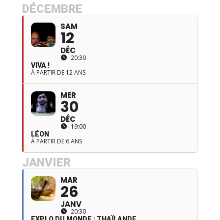
DÉCEMBRE
SAM
12
DÉC
20:30
VIVA !
À PARTIR DE 12 ANS
MER
30
DÉC
19:00
LÉON
À PARTIR DE 6 ANS
JANVIER
MAR
26
JANV
20:30
EXPLO DU MONDE : THAÏLANDE