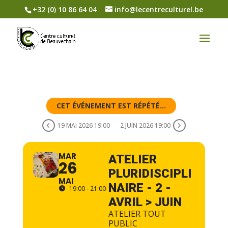
+32 (0) 10 86 64 04
info@lecentreculturel.be
CET ÉVÉNEMENT EST RÉPÉTÉ...
19 MAI 2026 19:00
2 JUIN 2026 19:00
MAR
ATELIER
26
PLURIDISCIPLI
MAI
NAIRE - 2 -
19:00 - 21:00
AVRIL > JUIN
ATELIER TOUT
PUBLIC