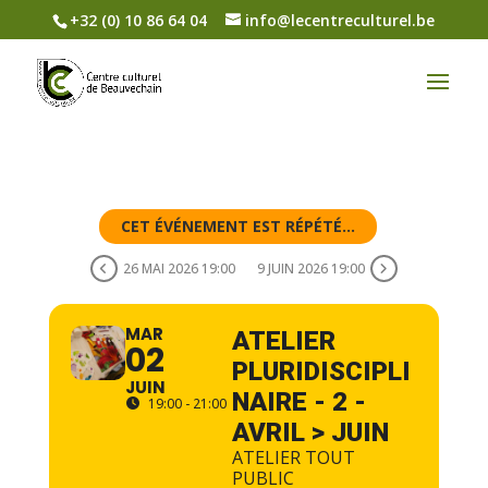
+32 (0) 10 86 64 04
info@lecentreculturel.be
CET ÉVÉNEMENT EST RÉPÉTÉ...
26 MAI 2026 19:00
9 JUIN 2026 19:00
MAR
ATELIER
02
PLURIDISCIPLI
JUIN
NAIRE - 2 -
19:00 - 21:00
AVRIL > JUIN
ATELIER TOUT
PUBLIC