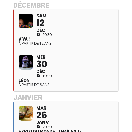
DÉCEMBRE
SAM
12
DÉC
20:30
VIVA !
À PARTIR DE 12 ANS
MER
30
DÉC
19:00
LÉON
À PARTIR DE 6 ANS
JANVIER
MAR
26
JANV
20:30
EXPLO DU MONDE : THAÏLANDE