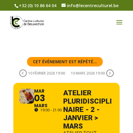
+32 (0) 10 86 64 04
info@lecentreculturel.be
CET ÉVÉNEMENT EST RÉPÉTÉ...
10 FÉVRIER 2026 19:00
10 MARS 2026 19:00
MAR
ATELIER
03
PLURIDISCIPLI
MARS
NAIRE - 2 -
19:00 - 21:00
JANVIER >
MARS