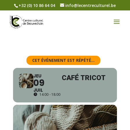
+32 (0) 10 86 64 04
info@lecentreculturel.be
CET ÉVÉNEMENT EST RÉPÉTÉ...
JEU
CAFÉ TRICOT
09
JUIL
14:00 - 18:00