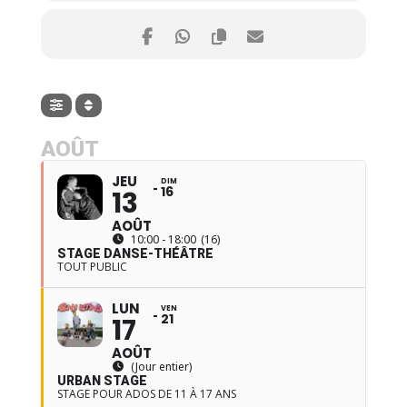
AOÛT
JEU
DIM
16
13
AOÛT
10:00 - 18:00
(16)
STAGE DANSE-THÉÂTRE
TOUT PUBLIC
LUN
VEN
21
17
AOÛT
(Jour entier)
URBAN STAGE
STAGE POUR ADOS DE 11 À 17 ANS