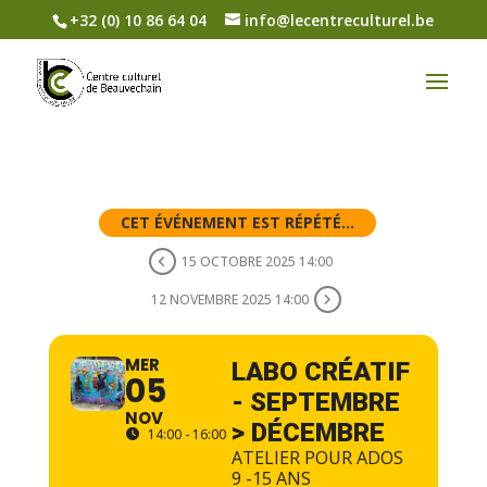
+32 (0) 10 86 64 04
info@lecentreculturel.be
CET ÉVÉNEMENT EST RÉPÉTÉ...
15 OCTOBRE 2025 14:00
12 NOVEMBRE 2025 14:00
MER
LABO CRÉATIF
05
- SEPTEMBRE
NOV
> DÉCEMBRE
14:00 - 16:00
ATELIER POUR ADOS
9 -15 ANS