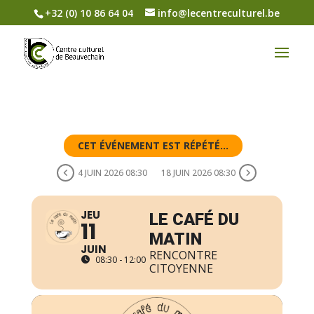
+32 (0) 10 86 64 04
info@lecentreculturel.be
CET ÉVÉNEMENT EST RÉPÉTÉ...
4 JUIN 2026 08:30
18 JUIN 2026 08:30
JEU
LE CAFÉ DU
11
MATIN
JUIN
RENCONTRE
08:30 - 12:00
CITOYENNE