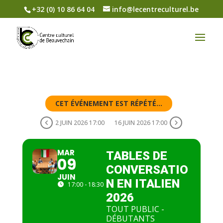
+32 (0) 10 86 64 04
info@lecentreculturel.be
CET ÉVÉNEMENT EST RÉPÉTÉ...
2 JUIN 2026 17:00
16 JUIN 2026 17:00
MAR
TABLES DE
09
CONVERSATIO
JUIN
N EN ITALIEN
17:00 - 18:30
2026
TOUT PUBLIC -
DÉBUTANTS