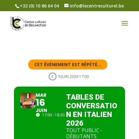
+32 (0) 10 86 64 04
info@lecentreculturel.be
CET ÉVÉNEMENT EST RÉPÉTÉ...
9 JUIN 2026 17:00
MAR
TABLES DE
16
CONVERSATIO
JUIN
N EN ITALIEN
17:00 - 18:30
2026
TOUT PUBLIC -
DÉBUTANTS