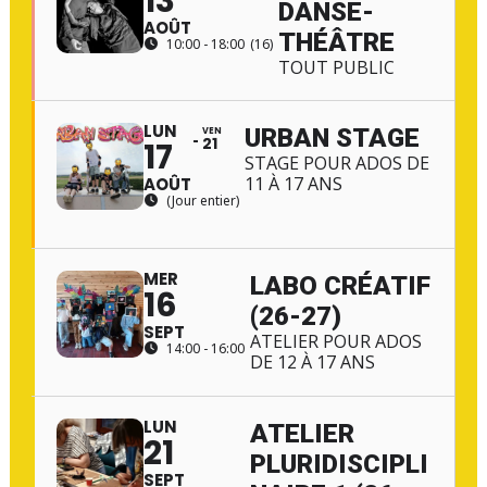
13
DANSE-
AOÛT
THÉÂTRE
10:00 - 18:00
(16)
TOUT PUBLIC
LUN
URBAN STAGE
VEN
21
17
STAGE POUR ADOS DE
11 À 17 ANS
AOÛT
(Jour entier)
MER
LABO CRÉATIF
16
(26-27)
SEPT
ATELIER POUR ADOS
14:00 - 16:00
DE 12 À 17 ANS
LUN
ATELIER
21
PLURIDISCIPLI
SEPT