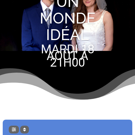
UN
MONDE
IDÉAL
MARDI 18
AOÛT À
21H00