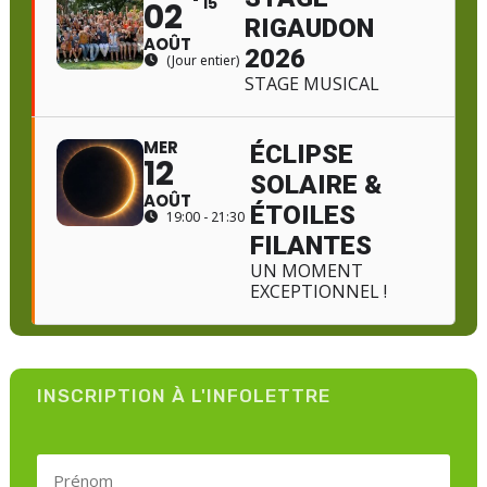
15
02
RIGAUDON
AOÛT
2026
(Jour entier)
STAGE MUSICAL
MER
ÉCLIPSE
12
SOLAIRE &
AOÛT
ÉTOILES
19:00 - 21:30
FILANTES
UN MOMENT
EXCEPTIONNEL !
INSCRIPTION À L'INFOLETTRE