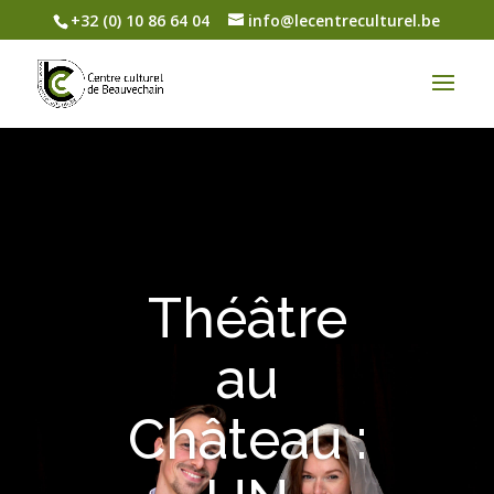
+32 (0) 10 86 64 04
info@lecentreculturel.be
Théâtre
au
Château :