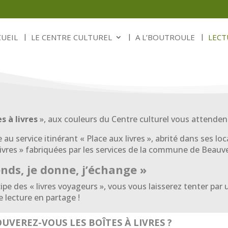
CUEIL
LE CENTRE CULTUREL
A L’BOUTROULE
LECT
s à livres
», aux couleurs du Centre culturel vous attendent 
e au service itinérant « Place aux livres », abrité dans ses l
 livres » fabriquées par les services de la commune de Beauv
ends, je donne, j’échange »
cipe des « livres voyageurs », vous vous laisserez tenter par 
 lecture en partage !
UVEREZ-VOUS LES BOÎTES À LIVRES ?