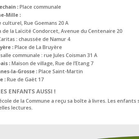
chain :
Place communale
-Mille :
 culturel, Rue Goemans 20 A
 de la Laïcité Condorcet, Avenue du Centenaire 20
Caritas : chaussée de Namur 4
yère :
Place de La Bruyère
salle communale : rue Jules Coisman 31 A
is :
Maison de village, Rue de l’Etang 7
nes-la-Grosse :
Place Saint-Martin
e :
Rue de Gaët 17
ES ENFANTS AUSSI !
cole de la Commune a reçu sa boîte à livres. Les enfants s
lles lectures.