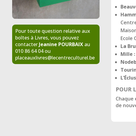
Beauve
Hamme
Centre
Maison
Pour toute question relative aux
boîtes à Livres, vous pouvez
Ecole 
contacter
Jeanine POURBAIX
au
La Bru
010 86 64 04 ou
Mille :
placeauxlivres@lecentreculturel.be
Nodeba
Tourin
L’Éclus
POUR L
Chaque é
de nouve