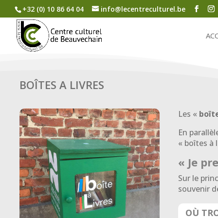
+32 (0) 10 86 64 04
info@lecentreculturel.be
AC
BOÎTES A LIVRES
Les «
boîte
En parallèl
« boîtes à
« Je pr
Sur le prin
souvenir de
OÙ TRO