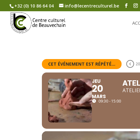
+32 (0) 10 86 64 04
info@lecentreculturel.be
AC
CET ÉVÉNEMENT EST RÉPÉTÉ...
20
JEU
ATEL
20
ATELIE
MARS
09:30 - 15:00