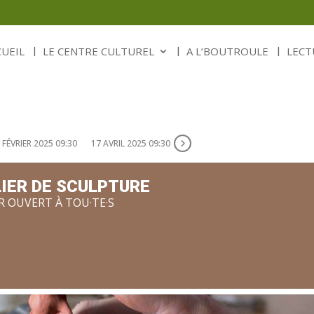
CUEIL
LE CENTRE CULTUREL
A L’BOUTROULE
LECT
 FÉVRIER 2025 09:30
17 AVRIL 2025 09:30
IER DE SCULPTURE
R OUVERT À TOU·TE·S