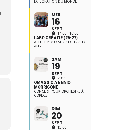
EXPLORATION DU MONDE
t
MER
16
SEPT
14:00 - 16:00
LABO CRÉATIF (26-27)
ATELIER POUR ADOS DE 12 À 17
ANS
SAM
19
SEPT
20:00
OMAGGIO A ENNIO
MORRICONE
CONCERT POUR ORCHESTRE À
CORDES
DIM
20
SEPT
15:00