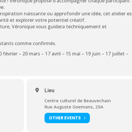
ante ! Véronique propose d’accompagner chaque participant
ée.
inspiration naissante ou approfondir une idée, cet atelier es
rité et explorer votre potentiel créatif.
pture, Véronique vous guidera techniquement et
ébutants comme confirmés.
0 février – 20 mars – 17 avril – 15 mai – 19 juin – 17 juillet –
Lieu
Centre culturel de Beauvechain
Rue Auguste Goemans, 20A
OTHER EVENTS