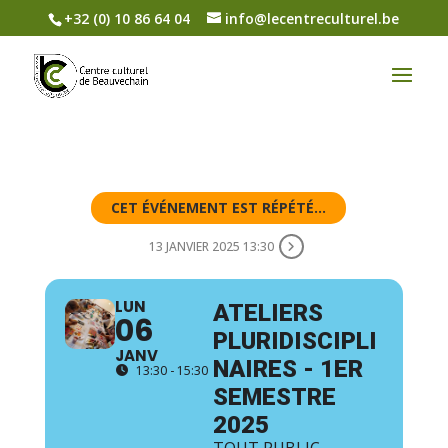
+32 (0) 10 86 64 04
info@lecentreculturel.be
CET ÉVÉNEMENT EST RÉPÉTÉ...
13 JANVIER 2025 13:30
LUN
ATELIERS
06
PLURIDISCIPLI
JANV
NAIRES - 1ER
13:30 - 15:30
SEMESTRE
2025