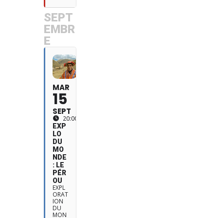
SEPT
EMBR
E
MAR
15
SEPT
20:00
EXP
LO
DU
MO
NDE
: LE
PÉR
OU
EXPL
ORAT
ION
DU
MON