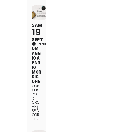
SAM
19
SEPT
20:00
OM
AGG
IO A
ENN
IO
MOR
RIC
ONE
CON
CERT
POU
R
ORC
HEST
RE À
COR
DES