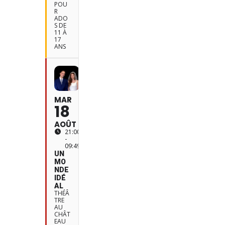
POU
R
ADO
S DE
11 À
17
ANS
MAR
18
AOÛT
21:00
-
09:49
UN
MO
NDE
IDÉ
AL
THÉÂ
TRE
AU
CHÂT
EAU