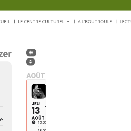
CUEIL
LE CENTRE CULTUREL
A L’BOUTROULE
LECT
zer
AOÛT
JEU
DIM
16
13
AOÛT
be
10:00
(16)
-
18:00