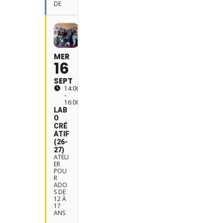
DE
MER
16
SEPT
14:00
-
16:00
LAB
O
CRÉ
ATIF
(26-
27)
ATELI
ER
POU
R
ADO
S DE
12 À
17
ANS