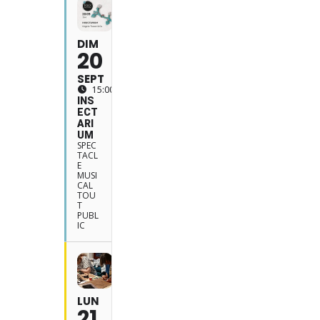
DIM
20
SEPT
15:00
INS
ECT
ARI
UM
SPEC
TACL
E
MUSI
CAL
TOU
T
PUBL
IC
LUN
21