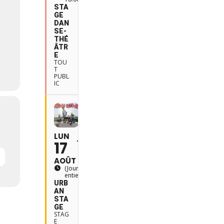
STA
GE
DAN
SE-
THÉ
ÂTR
E
TOU
T
PUBL
IC
LUN
VEN
21
17
AOÛT
(Jour
entier)
URB
AN
STA
GE
STAG
E