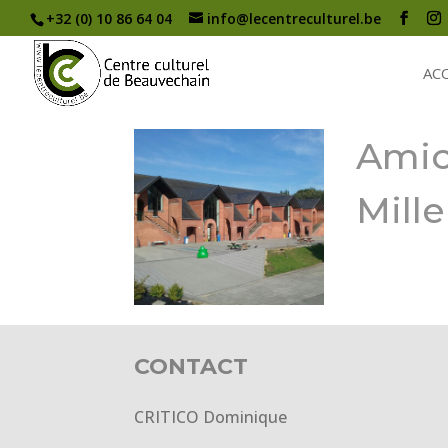
+32 (0) 10 86 64 04
info@lecentreculturel.be
AC
Amic
Mille
CONTACT
CRITICO Dominique