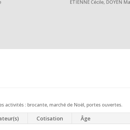
ETIENNE Cécile, DOYEN Ma
e
tes activités : brocante, marché de Noël, portes ouvertes.
teur(s)
Cotisation
Âge