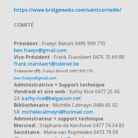
https://www.bridgewebs.com/saintcorneille/
COMITÉ
Président
: Fraëys Benoît 0495 999 770
ben.fraeys@gmail.com
Vice-Président
: Frank Standaert 0475 75 69 88
frank.standaert@telenet.be
Trésorier (ff)
: Fraëys Benoît 0495 999 770
ben.fraeys@gmail.com
Administratrice + Support technique
Vendredi et site web
: Kathy Rice 0477 25 06
24
kathy.rice@belgacom.net
Bibliothécaire
: Michèle Calmeyn 0486 65 02
58
michelecalmeyn@hotmail.com
Administrateur + support technique
Mercred
i : Stéphane de Kerchove 0477 74 34 83
Secrétaire
: Marie van Ruymbeke 0473 79 09