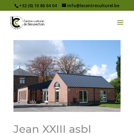
+32 (0) 10 86 64 04
info@lecentreculturel.be
Jean XXIII asbl