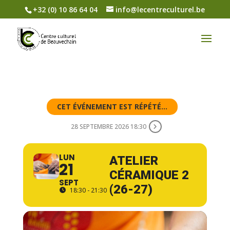
+32 (0) 10 86 64 04
info@lecentreculturel.be
CET ÉVÉNEMENT EST RÉPÉTÉ...
28 SEPTEMBRE 2026 18:30
LUN
ATELIER
21
CÉRAMIQUE 2
SEPT
(26-27)
18:30 - 21:30