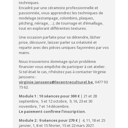
techniques.
Encadré par une céramiste professionnelle et
passionnée, vous apprendrez les techniques de
modelage (estampage, colombins, plaques,
pitching, nériage, …), de tournage et d’émaillage,
tout en explorant différentes textures.
Une occasion parfaite pour se détendre, lâcher
prise, découvrir, laisser parler sa créativité et
repartir avec des pièces uniques façonnées par vos
mains.
Nous trouverions dommage qu’un problème
financier vous empêche de participer à cet atelier.
Si tel était le cas, n’hésitez pas à contacter Virginie
Janssens :
virginie.janssens@lecentreculturel.be
,
0477 93
75 62.
Module 1 : 10 séances pour 300 €
| 21 et 28
septembre, 5 et 12 octobre, 9, 16, 23 et 30
novembre, 7 et 14 décembre.
Le paiement confirme l’inscription.
Module 2 :
9
séances
pour 270 €
| 4, 11, 18 et 25
janvier, 1, 8 et 15 février, 15 et 22 mars 2027.