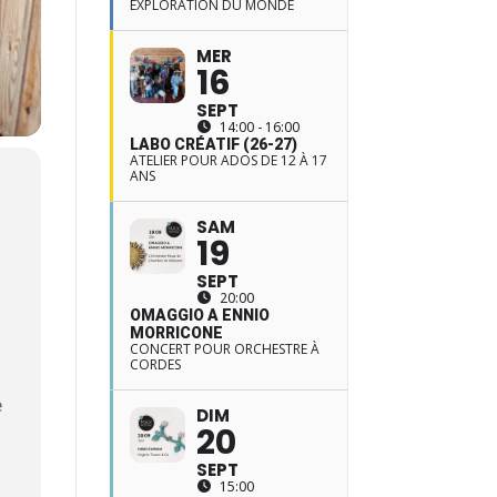
EXPLORATION DU MONDE
MER
16
SEPT
14:00 - 16:00
LABO CRÉATIF (26-27)
ATELIER POUR ADOS DE 12 À 17
ANS
SAM
19
SEPT
20:00
OMAGGIO A ENNIO
MORRICONE
CONCERT POUR ORCHESTRE À
CORDES
e
DIM
20
SEPT
15:00