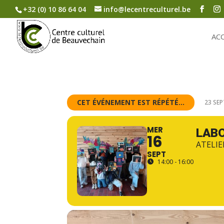
+32 (0) 10 86 64 04
info@lecentreculturel.be
AC
CET ÉVÉNEMENT EST RÉPÉTÉ...
23 SEP
MER
LABO
16
ATELIE
SEPT
14:00 - 16:00