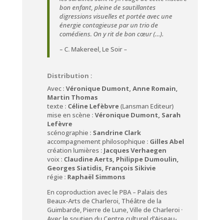
bon enfant, pleine de sautillantes
digressions visuelles et portée avec une
énergie contagieuse par un trio de
comédiens. On y rit de bon cœur (…).
– C. Makereel, Le Soir –
Distribution :
Avec :
Véronique Dumont, Anne Romain,
Martin Thomas
texte :
Céline Lefèbvre
(Lansman Editeur)
mise en scène :
Véronique Dumont, Sarah
Lefèvre
scénographie :
Sandrine Clark
accompagnement philosophique :
Gilles Abel
création lumières :
Jacques Verhaegen
voix :
Claudine Aerts, Philippe Dumoulin,
Georges Siatidis, François Sikivie
régie :
Raphaël Simmons
En coproduction avec le PBA – Palais des
Beaux-Arts de Charleroi, Théâtre de la
Guimbarde, Pierre de Lune, Ville de Charleroi ·
Avec le soutien du Centre culturel d’Aiseau-