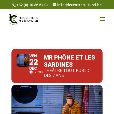
+32 (0) 10 86 64 04
info@lecentreculturel.be
VEN
MR PHÔNE ET LES
22
SARDINES
DÉC
THÉÂTRE TOUT PUBLIC
20:00
DÈS 7 ANS