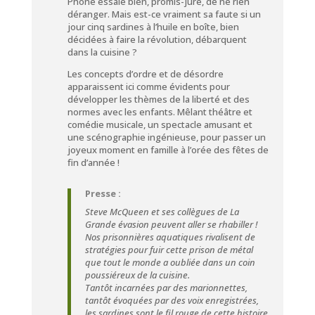
Phône essaie bien, promis-juré, de ne rien
déranger. Mais est-ce vraiment sa faute si un
jour cinq sardines à l’huile en boîte, bien
décidées à faire la révolution, débarquent
dans la cuisine ?
Les concepts d’ordre et de désordre
apparaissent ici comme évidents pour
développer les thèmes de la liberté et des
normes avec les enfants. Mêlant théâtre et
comédie musicale, un spectacle amusant et
une scénographie ingénieuse, pour passer un
joyeux moment en famille à l’orée des fêtes de
fin d’année !
Presse :
Steve McQueen et ses collègues de La
Grande évasion peuvent aller se rhabiller !
Nos prisonnières aquatiques rivalisent de
stratégies pour fuir cette prison de métal
que tout le monde a oubliée dans un coin
poussiéreux de la cuisine.
Tantôt incarnées par des marionnettes,
tantôt évoquées par des voix enregistrées,
les sardines sont le fil rouge de cette histoire