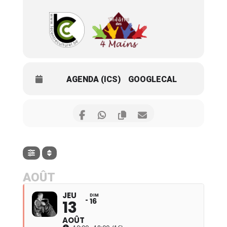
AGENDA (ICS)
GOOGLECAL
AOÛT
JEU
DIM
16
13
AOÛT