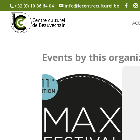
+32 (0) 10 86 64 04
info@lecentreculturel.be
AC
Events by this organi