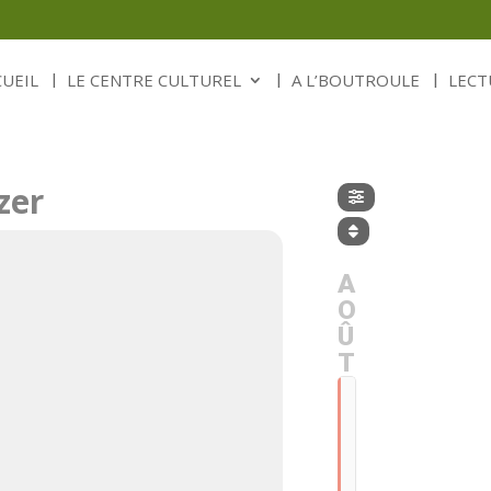
CUEIL
LE CENTRE CULTUREL
A L’BOUTROULE
LECT
zer
A
O
Û
T
JEU
DIM
16