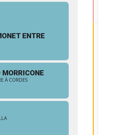
B
L
I
C
 MONET ENTRE
LUN
VEN
21
17
AOÛT
(Jour
entier)
O MORRICONE
U
E À CORDES
R
B
A
N
S
T
A
G
LLA
E
S
T
A