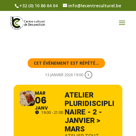
+32 (0) 10 86 64 04
info@lecentreculturel.be
CET ÉVÉNEMENT EST RÉPÉTÉ...
13 JANVIER 2026 19:00
MAR
ATELIER
06
PLURIDISCIPLI
JANV
NAIRE - 2 -
19:00 - 21:00
JANVIER >
MARS