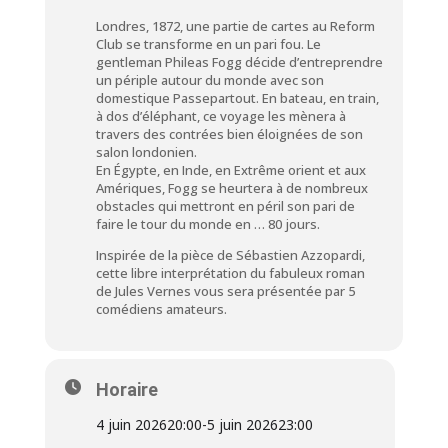
Londres, 1872, une partie de cartes au Reform
Club se transforme en un pari fou. Le
gentleman Phileas Fogg décide d’entreprendre
un périple autour du monde avec son
domestique Passepartout. En bateau, en train,
à dos d’éléphant, ce voyage les mènera à
travers des contrées bien éloignées de son
salon londonien.
En Égypte, en Inde, en Extrême orient et aux
Amériques, Fogg se heurtera à de nombreux
obstacles qui mettront en péril son pari de
faire le tour du monde en … 80 jours.
Inspirée de la pièce de Sébastien Azzopardi,
cette libre interprétation du fabuleux roman
de Jules Vernes vous sera présentée par 5
comédiens amateurs.
Horaire
4 juin 2026
20:00
-
5 juin 2026
23:00