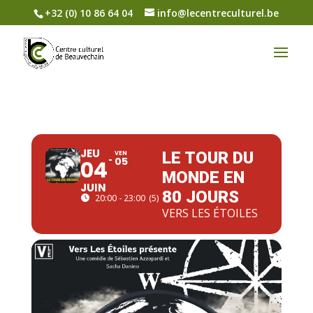
+32 (0) 10 86 64 04
info@lecentreculturel.be
JEU
LE TOUR DU
VEN
05
04
MONDE EN
JUIN
80 JOURS
20:00 - 23:00
(5)
VERS LES ÉTOILES