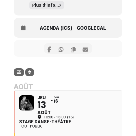
Plus d′info...
AGENDA (ICS)
GOOGLECAL
AOÛT
JEU
DIM
16
13
AOÛT
10:00 - 18:00
(16)
STAGE DANSE-THÉÂTRE
TOUT PUBLIC