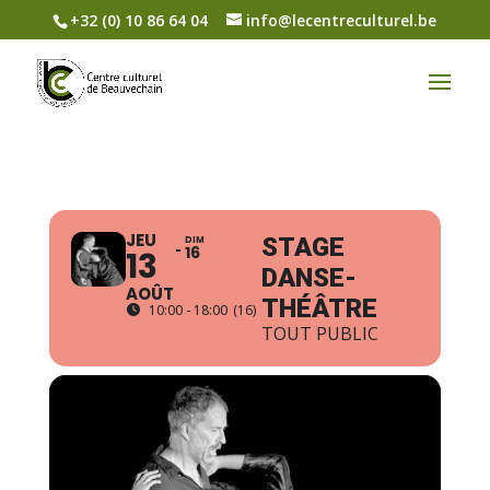
+32 (0) 10 86 64 04
info@lecentreculturel.be
JEU
STAGE
DIM
16
13
DANSE-
AOÛT
THÉÂTRE
10:00 - 18:00
(16)
TOUT PUBLIC