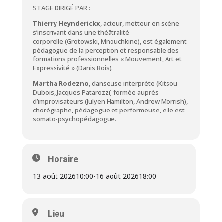
STAGE DIRIGÉ PAR :
Thierry Heynderickx
, acteur, metteur en scène
s’inscrivant dans une théâtralité
corporelle (Grotowski, Mnouchkine), est également
pédagogue de la perception et responsable des
formations professionnelles « Mouvement, Art et
Expressivité » (Danis Bois).
Martha Rodezno
, danseuse interprète (Kitsou
Dubois, Jacques Patarozzi) formée auprès
d’improvisateurs (Julyen Hamilton, Andrew Morrish),
chorégraphe, pédagogue et performeuse, elle est
somato-psychopédagogue.
Horaire
13 août 2026
10:00
-
16 août 2026
18:00
Lieu