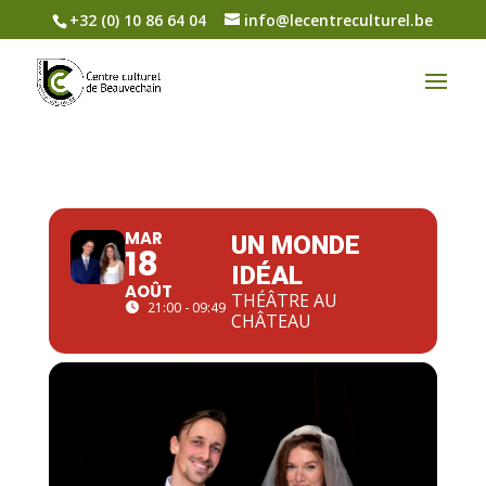
+32 (0) 10 86 64 04
info@lecentreculturel.be
MAR
UN MONDE
18
IDÉAL
AOÛT
THÉÂTRE AU
21:00 - 09:49
CHÂTEAU