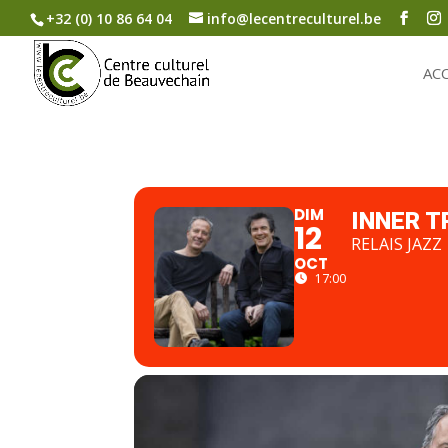
+32 (0) 10 86 64 04
info@lecentreculturel.be
AC
DIM
INNER T
12
RELAIS JAZZ
OCT
17:00