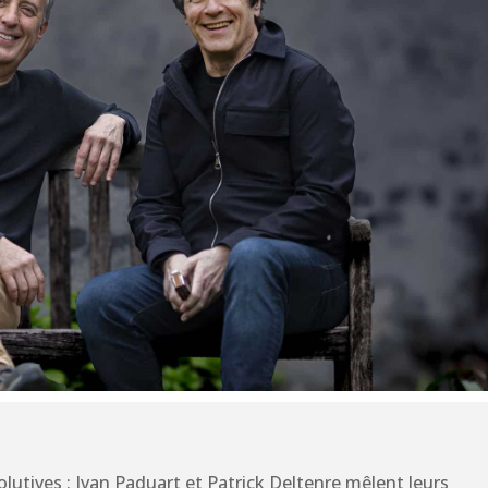
olutives : Ivan Paduart et Patrick Deltenre mêlent leurs