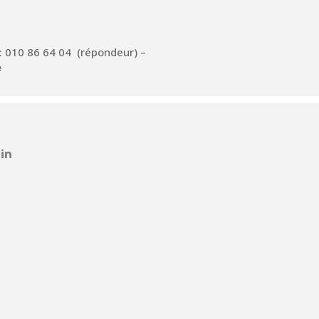
: 010 86 64 04 (répondeur) –
e
in