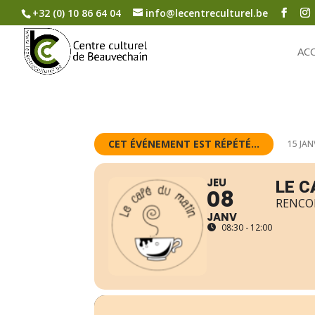
+32 (0) 10 86 64 04
info@lecentreculturel.be
AC
CET ÉVÉNEMENT EST RÉPÉTÉ...
15 JAN
JEU
LE C
08
RENCO
JANV
08:30 - 12:00