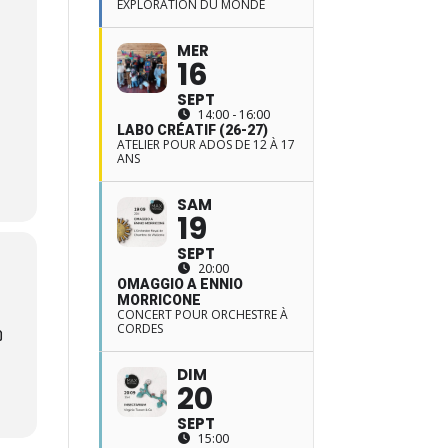
EXPLORATION DU MONDE
MER
16
SEPT
14:00 - 16:00
LABO CRÉATIF (26-27)
ATELIER POUR ADOS DE 12 À 17
ANS
SAM
19
SEPT
20:00
OMAGGIO A ENNIO
MORRICONE
CONCERT POUR ORCHESTRE À
CORDES
DIM
20
SEPT
15:00