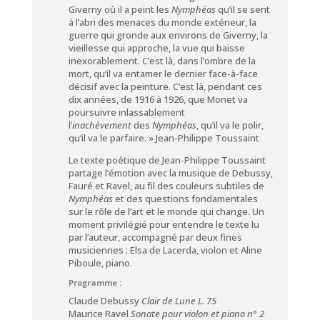
Giverny où il a peint les
Nymphéas
qu’il se sent
à l’abri des menaces du monde extérieur, la
guerre qui gronde aux environs de Giverny, la
vieillesse qui approche, la vue qui baisse
inexorablement. C’est là, dans l’ombre de la
mort, qu’il va entamer le dernier face-à-face
décisif avec la peinture. C’est là, pendant ces
dix années, de 1916 à 1926, que Monet va
poursuivre inlassablement
l’
inachèvement
des
Nymphéas
, qu’il va le polir,
qu’il va le parfaire. » Jean-Philippe Toussaint
Le texte poétique de Jean-Philippe Toussaint
partage l’émotion avec la musique de Debussy,
Fauré et Ravel, au fil des couleurs subtiles de
Nymphéas
et des questions fondamentales
sur le rôle de l’art et le monde qui change. Un
moment privilégié pour entendre le texte lu
par l’auteur, accompagné par deux fines
musiciennes : Elsa de Lacerda, violon et Aline
Piboule, piano.
Programme :
Claude Debussy
Clair de Lune
L.
75
Maurice Ravel
Sonate pour violon et piano n° 2