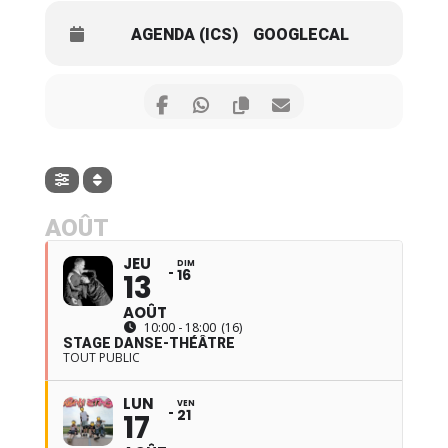
AGENDA (ICS)
GOOGLECAL
AOÛT
JEU
DIM
16
13
AOÛT
10:00 - 18:00
(16)
STAGE DANSE-THÉÂTRE
TOUT PUBLIC
LUN
VEN
21
17