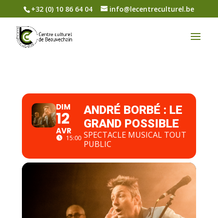
+32 (0) 10 86 64 04
info@lecentreculturel.be
DIM
ANDRÉ BORBÉ : LE
12
GRAND POSSIBLE
AVR
SPECTACLE MUSICAL TOUT
15:00
PUBLIC