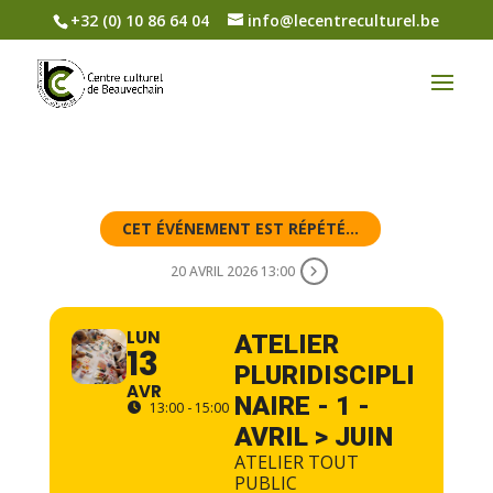
+32 (0) 10 86 64 04
info@lecentreculturel.be
CET ÉVÉNEMENT EST RÉPÉTÉ...
20 AVRIL 2026 13:00
LUN
ATELIER
13
PLURIDISCIPLI
AVR
NAIRE - 1 -
13:00 - 15:00
AVRIL > JUIN
ATELIER TOUT
PUBLIC