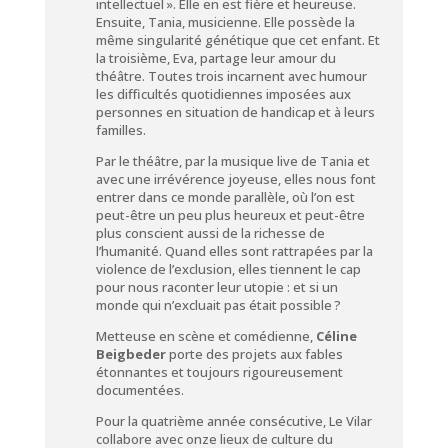
intellectuel ». Elle en est fière et heureuse.
Ensuite, Tania, musicienne. Elle possède la
même singularité génétique que cet enfant. Et
la troisième, Eva, partage leur amour du
théâtre. Toutes trois incarnent avec humour
les difficultés quotidiennes imposées aux
personnes en situation de handicap et à leurs
familles.
Par le théâtre, par la musique live de Tania et
avec une irrévérence joyeuse, elles nous font
entrer dans ce monde parallèle, où l’on est
peut-être un peu plus heureux et peut-être
plus conscient aussi de la richesse de
l’humanité. Quand elles sont rattrapées par la
violence de l’exclusion, elles tiennent le cap
pour nous raconter leur utopie : et si un
monde qui n’excluait pas était possible ?
Metteuse en scène et comédienne,
Céline
Beigbeder
porte des projets aux fables
étonnantes et toujours rigoureusement
documentées.
Pour la quatrième année consécutive, Le Vilar
collabore avec onze lieux de culture du