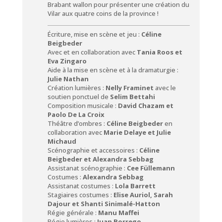
Brabant wallon pour présenter une création du
Vilar aux quatre coins de la province !
Écriture, mise en scène et jeu :
Céline
Beigbeder
Avec et en collaboration avec
Tania Roos et
Eva Zingaro
Aide à la mise en scène et à la dramaturgie :
Julie Nathan
Création lumières :
Nelly Framinet
avec le
soutien ponctuel de
Selim Bettahi
Composition musicale :
David Chazam et
Paolo De La Croix
Théâtre d’ombres :
Céline Beigbeder
en
collaboration avec
Marie Delaye et Julie
Michaud
Scénographie et accessoires :
Céline
Beigbeder et Alexandra Sebbag
Assistanat scénographie :
Cee Füllemann
Costumes :
Alexandra Sebbag
Assistanat costumes :
Lola Barrett
Stagiaires costumes :
Elise Auriol, Sarah
Dajour et Shanti Sinimalé-Hatton
Régie générale :
Manu Maffei
Régie lumières :
Juan Borrego