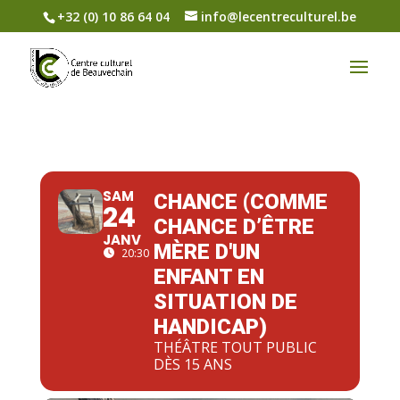
+32 (0) 10 86 64 04
info@lecentreculturel.be
SAM
CHANCE (COMME
24
CHANCE D’ÊTRE
JANV
MÈRE D'UN
20:30
ENFANT EN
SITUATION DE
HANDICAP)
THÉÂTRE TOUT PUBLIC
DÈS 15 ANS